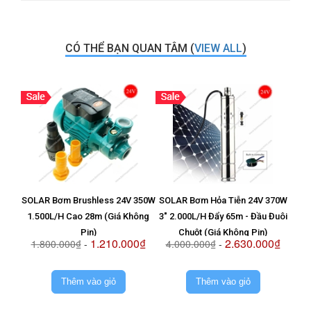
CÓ THỂ BẠN QUAN TÂM (
VIEW ALL
)
SOLAR Bơm Brushless 24V 350W
SOLAR Bơm Hỏa Tiễn 24V 370W
Vỉ T
1.500L/H Cao 28m (Giá Không
3" 2.000L/H Đẩy 65m - Đầu Đuôi
8
Pin)
Chuột (Giá Không Pin)
1.210.000₫
2.630.000₫
1.800.000₫
-
4.000.000₫
-
2.
Thêm vào giỏ
Thêm vào giỏ