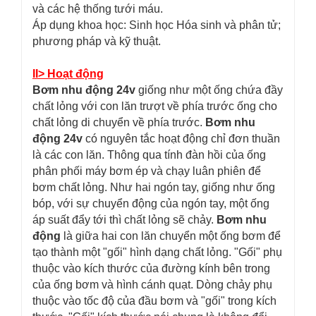
và các hệ thống tưới máu.
Áp dụng khoa học: Sinh học Hóa sinh và phân tử;
phương pháp và kỹ thuật.
II> Hoạt động
Bơm nhu động 24v
giống như một ống chứa đầy
chất lỏng với con lăn trượt về phía trước ống cho
chất lỏng di chuyển về phía trước.
Bơm nhu
động 24v
có nguyên tắc hoạt động chỉ đơn thuần
là các con lăn. Thông qua tính đàn hồi của ống
phân phối máy bơm ép và chạy luân phiên để
bơm chất lỏng. Như hai ngón tay, giống như ống
bóp, với sự chuyển động của ngón tay, một ống
áp suất đẩy tới thì chất lỏng sẽ chảy.
Bơm nhu
động
là giữa hai con lăn chuyển một ống bơm để
tạo thành một "gối" hình dạng chất lỏng. "Gối" phụ
thuộc vào kích thước của đường kính bên trong
của ống bơm và hình cánh quạt. Dòng chảy phụ
thuộc vào tốc độ của đầu bơm và "gối" trong kích