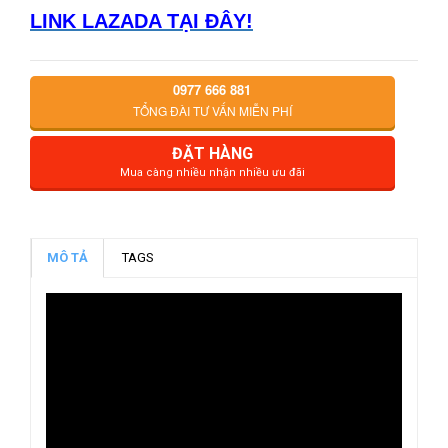
LINK LAZADA TẠI ĐÂY!
0977 666 881
TỔNG ĐÀI TƯ VẤN MIỄN PHÍ
ĐẶT HÀNG
Mua càng nhiều nhận nhiều ưu đãi
MÔ TẢ
TAGS