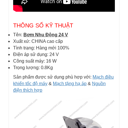
THÔNG SỐ KỸ THUẬT
Tên:
Bơm Nhu Động 24 V
Xuất xứ: CHINA cao cấp
Tình trạng: Hàng mới 100%
Điện áp sử dụng: 24 V
Công suất máy: 16 W
Trọng lượng: 0.8Kg
Sản phẩm được sử dụng phù hợp với:
Mạch điều
khiển tốc độ máy
&
Mạch tặng hạ áp
&
Nguồn
điện thích hợp