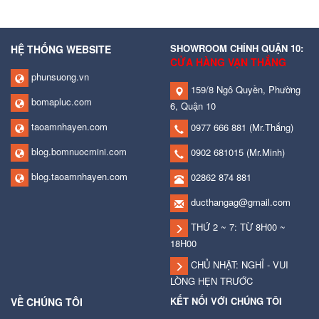
SHOWROOM CHÍNH QUẬN 10:
HỆ THỐNG WEBSITE
CỬA HÀNG VẠN THẮNG
phunsuong.vn
159/8 Ngô Quyền, Phường
bomapluc.com
6, Quận 10
taoamnhayen.com
0977 666 881
(Mr.Thắng)
blog.bomnuocmini.com
0902 681015
(Mr.Minh)
blog.taoamnhayen.com
02862 874 881
ducthangag@gmail.com
THỨ 2 ~ 7: TỪ 8H00 ~
18H00
CHỦ NHẬT: NGHỈ - VUI
LÒNG HẸN TRƯỚC
KẾT NỐI VỚI CHÚNG TÔI
VỀ CHÚNG TÔI