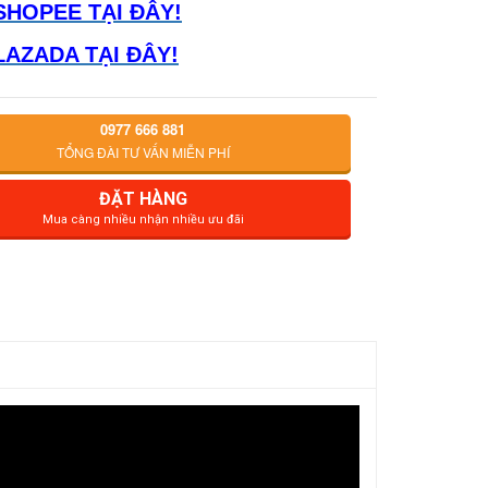
SHOPEE TẠI ĐÂY!
LAZADA TẠI ĐÂY!
0977 666 881
TỔNG ĐÀI TƯ VẤN MIỄN PHÍ
ĐẶT HÀNG
Mua càng nhiều nhận nhiều ưu đãi