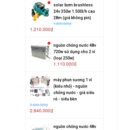
solar bơm brushless
24v 350w 1.500l/h cao
28m (giá không pin)
1.800.000₫
1.210.000₫
nguồn chống nước 48v
720w sử dụng cho 2 vỉ
(loại 250w)
1.110.000₫
máy phun sương 1 vỉ
(kiểu nhỏ) - nguồn
chống nước - giá siêu
rẻ - siêu bền
3.400.000₫
2.840.000₫
nguồn chống nước 48v