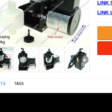
LINK 
LINK 
 TẢ
TAGS