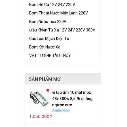
Bơm Hồ Cá 12V 24V 220V
Bơm Thoát Nước Máy Lạnh 220V
Bơm Nước Inox 220V
Điều Khiển Từ Xa 12V 24V 220V 380V
Các Loại Mạch Điện Tử
Bơm Két Nước Xe
VẬT TƯ GHE TÀU THỦY
SẢN PHẨM MỚI
vỉ tạo ẩm 10 mắt inox
48v 300w 8,5l/h chống
ngược cực
2.000.000₫
1.050.000₫