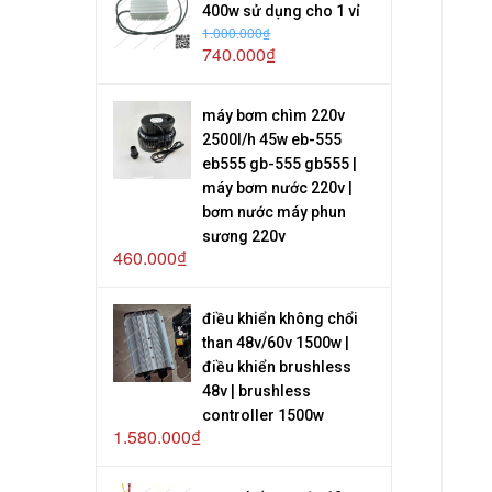
400w sử dụng cho 1 vỉ
1.000.000₫
740.000₫
máy bơm chìm 220v
2500l/h 45w eb-555
eb555 gb-555 gb555 |
máy bơm nước 220v |
bơm nước máy phun
sương 220v
460.000₫
điều khiển không chổi
than 48v/60v 1500w |
điều khiển brushless
48v | brushless
controller 1500w
1.580.000₫