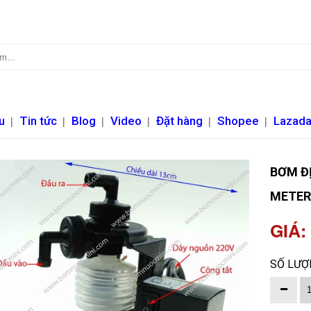
u
|
Tin tức
|
Blog
|
Video
|
Đặt hàng
|
Shopee
|
Lazad
BƠM Đ
METER
GIÁ:
SỐ LƯỢ