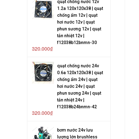
quạt chống nước 12v
1.2a 120x120x38 | quạt
chống ẩm 12v | quạt
hơi nước 12v | quạt
phun sương 12v | quạt
tản nhiệt 12v |
f12038b12bnmn-30
320.000₫
quạt chống nước 24v
0.6a 120x120x38 | quạt
chống ẩm 24v | quạt
hơi nước 24v | quạt
phun sương 24v | quạt
tản nhiệt 24v |
f12038b24bnmn-42
320.000₫
bơm nước 24v lưu
lượng lớn brushless