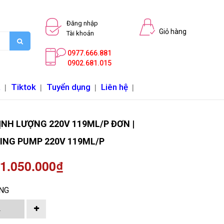
Đăng nhập
Giỏ hàng
Tài khoản
0977.666.881
0902.681.015
a
|
Tiktok
|
Tuyển dụng
|
Liên hệ
|
ỊNH LƯỢNG 220V 119ML/P ĐƠN |
ING PUMP 220V 119ML/P
 1.050.000₫
NG