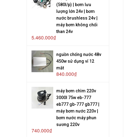
(580l/p) | bơm lưu
lượng lớn 24v | bơm
nước brushless 24v |
máy bơm không chổi
than 24v
5.460.000₫
nguồn chống nước 48v
450w sử dụng vỉ 12
mắt
840.000₫
máy bơm chìm 220v
3000l 75w eb-777
eb777 gb-777 gb777 |
máy bơm nước 220v |
bơm nước máy phun
sương 220v
740.000₫