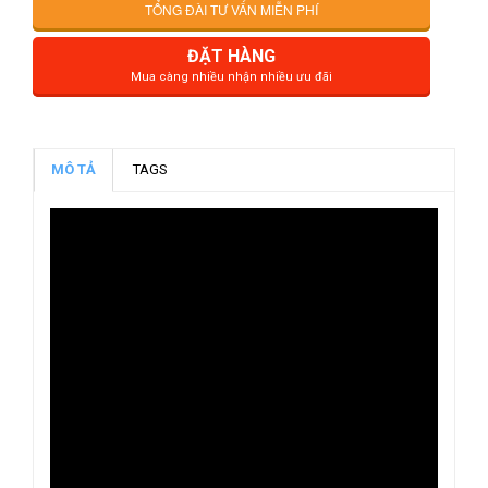
TỔNG ĐÀI TƯ VẤN MIỄN PHÍ
ĐẶT HÀNG
Mua càng nhiều nhận nhiều ưu đãi
MÔ TẢ
TAGS