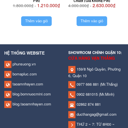
Pin)
Chuột (Giá Không Pin)
1.210.000₫
2.630.000₫
1.800.000₫
-
4.000.000₫
-
2.
Thêm vào giỏ
Thêm vào giỏ
SHOWROOM CHÍNH QUẬN 10:
HỆ THỐNG WEBSITE
CỬA HÀNG VẠN THẮNG
phunsuong.vn
159/8 Ngô Quyền, Phường
bomapluc.com
6, Quận 10
taoamnhayen.com
0977 666 881
(Mr.Thắng)
blog.bomnuocmini.com
0902 681015
(Mr.Minh)
blog.taoamnhayen.com
02862 874 881
ducthangag@gmail.com
THỨ 2 ~ 7: TỪ 8H00 ~