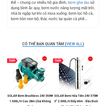
thể – chung cư nhiều hộ gia đình,
bơm ghe tàu
sử
dụng bình ắc quy, bơm nước năng lượng mặt trời,
nhà bị ngập lụt khi có mưa xuống, bơm lọc hồ cá,
bơm hòn non bộ, thác nước tại quán cà phê...
CÓ THỂ BẠN QUAN TÂM (
VIEW ALL
)
SOLAR Bơm Brushless 24V 350W
SOLAR Bơm Hỏa Tiễn 24V 370W
Vỉ T
1.500L/H Cao 28m (Giá Không
3" 2.000L/H Đẩy 65m - Đầu Đuôi
8