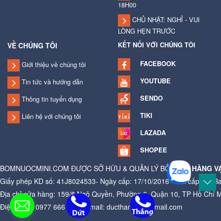
18H00
CHỦ NHẬT: NGHỈ - VUI
LÒNG HẸN TRƯỚC
KẾT NỐI VỚI CHÚNG TÔI
VỀ CHÚNG TÔI
FACEBOOK
Giới thiệu về chúng tôi
YOUTUBE
Tin tức và hướng dẫn
SENDO
Thông tin tuyển dụng
TIKI
Liên hệ với chúng tôi
LAZADA
SHOPEE
BOMNUOCMINI.COM ĐƯỢC SỞ HỮU & QUẢN LÝ BỞI
CỬA HÀNG V
Giấy phép KD số: 41J8024533- Ngày cấp: 17/10/2016 - Nơi cấp: Ủy B
Địa chỉ cửa hàng: 159/8 Ngô Quyền, Phường 6, Quận 10, TP Hồ Chí 
Điện thoại: 0977 666 881 - Email: ducthangag@gmail.com