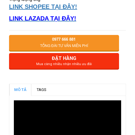
LINK SHOPEE TẠI ĐÂY!
LINK LAZADA TẠI ĐÂY!
0977 666 881
TỔNG ĐÀI TƯ VẤN MIỄN PHÍ
ĐẶT HÀNG
Mua càng nhiều nhận nhiều ưu đãi
MÔ TẢ
TAGS