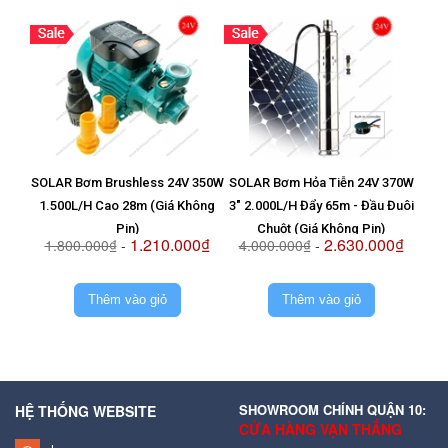
SOLAR Bơm Brushless 24V 350W
SOLAR Bơm Hỏa Tiễn 24V 370W
Vỉ T
1.500L/H Cao 28m (Giá Không
3" 2.000L/H Đẩy 65m - Đầu Đuôi
8
Pin)
Chuột (Giá Không Pin)
1.210.000₫
2.630.000₫
1.800.000₫
-
4.000.000₫
-
2.
Thêm vào giỏ
Thêm vào giỏ
SHOWROOM CHÍNH QUẬN 10:
HỆ THỐNG WEBSITE
CỬA HÀNG VẠN THẮNG