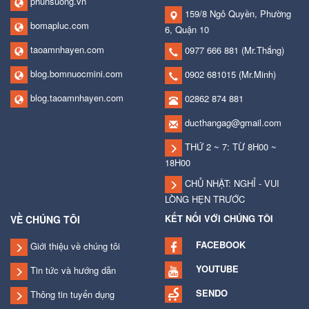
phunsuong.vn
159/8 Ngô Quyền, Phường
bomapluc.com
6, Quận 10
taoamnhayen.com
0977 666 881
(Mr.Thắng)
blog.bomnuocmini.com
0902 681015
(Mr.Minh)
blog.taoamnhayen.com
02862 874 881
ducthangag@gmail.com
THỨ 2 ~ 7: TỪ 8H00 ~
18H00
CHỦ NHẬT: NGHỈ - VUI
LÒNG HẸN TRƯỚC
KẾT NỐI VỚI CHÚNG TÔI
VỀ CHÚNG TÔI
FACEBOOK
Giới thiệu về chúng tôi
YOUTUBE
Tin tức và hướng dẫn
SENDO
Thông tin tuyển dụng