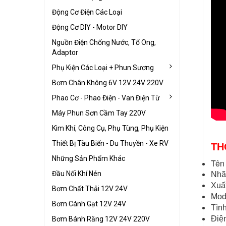
Động Cơ Điện Các Loại
Động Cơ DIY - Motor DIY
Nguồn Điện Chống Nước, Tổ Ong,
Adaptor
Phụ Kiện Các Loại + Phun Sương
Bơm Chân Không 6V 12V 24V 220V
Phao Cơ - Phao Điện - Van Điện Từ
Máy Phun Sơn Cầm Tay 220V
Kim Khí, Công Cụ, Phụ Tùng, Phụ Kiện
Thiết Bị Tàu Biển - Du Thuyền - Xe RV
TH
Những Sản Phẩm Khác
Tên
Đầu Nối Khí Nén
Nhã
Xuấ
Bơm Chất Thải 12V 24V
Mod
Bơm Cánh Gạt 12V 24V
Tìn
Điệ
Bơm Bánh Răng 12V 24V 220V