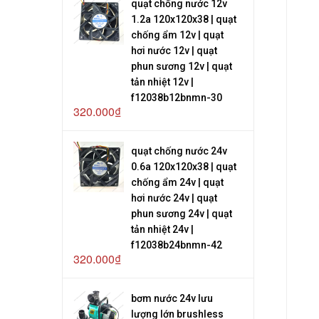
quạt chống nước 12v
1.2a 120x120x38 | quạt
chống ẩm 12v | quạt
hơi nước 12v | quạt
phun sương 12v | quạt
tản nhiệt 12v |
f12038b12bnmn-30
320.000₫
quạt chống nước 24v
0.6a 120x120x38 | quạt
chống ẩm 24v | quạt
hơi nước 24v | quạt
phun sương 24v | quạt
tản nhiệt 24v |
f12038b24bnmn-42
320.000₫
bơm nước 24v lưu
lượng lớn brushless