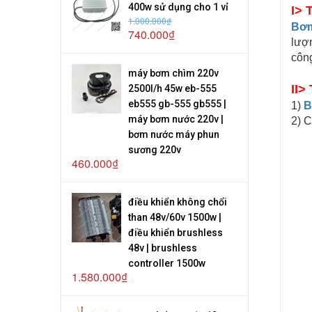
400w sử dụng cho 1 vỉ
I> 
1.000.000₫
Bơm
740.000₫
lượn
công
máy bơm chìm 220v
II>
2500l/h 45w eb-555
eb555 gb-555 gb555 |
1)
B
máy bơm nước 220v |
2) C
bơm nước máy phun
sương 220v
460.000₫
điều khiển không chổi
than 48v/60v 1500w |
điều khiển brushless
48v | brushless
controller 1500w
1.580.000₫