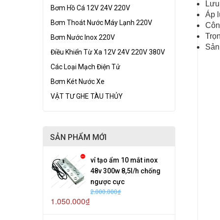
Lưu
Bơm Hồ Cá 12V 24V 220V
Áp 
Bơm Thoát Nước Máy Lạnh 220V
Côn
Trọ
Bơm Nước Inox 220V
Sản
Điều Khiển Từ Xa 12V 24V 220V 380V
Các Loại Mạch Điện Tử
Bơm Két Nước Xe
VẬT TƯ GHE TÀU THỦY
SẢN PHẨM MỚI
vỉ tạo ẩm 10 mắt inox
48v 300w 8,5l/h chống
ngược cực
2.000.000₫
1.050.000₫