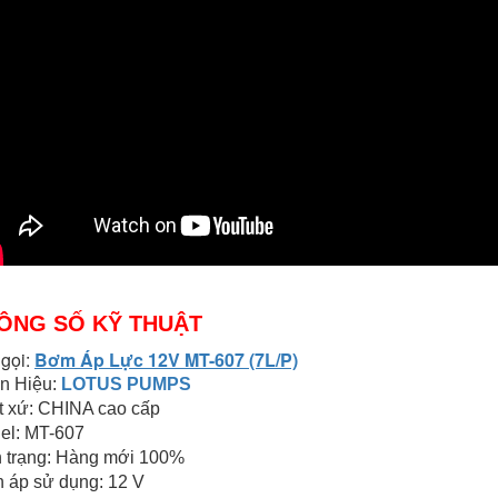
ÔNG SỐ KỸ THUẬT
 gọi:
Bơm Áp Lực 12V MT-607 (7L/P)
n Hiệu:
LOTUS PUMPS
t xứ: CHINA cao cấp
el: MT-607
h trạng: Hàng mới 100%
n áp sử dụng: 12 V