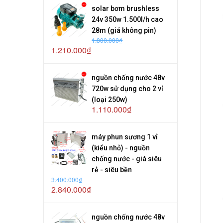
solar bơm brushless
24v 350w 1.500l/h cao
28m (giá không pin)
1.800.000₫
1.210.000₫
nguồn chống nước 48v
720w sử dụng cho 2 vỉ
(loại 250w)
1.110.000₫
máy phun sương 1 vỉ
(kiểu nhỏ) - nguồn
chống nước - giá siêu
rẻ - siêu bền
3.400.000₫
2.840.000₫
nguồn chống nước 48v