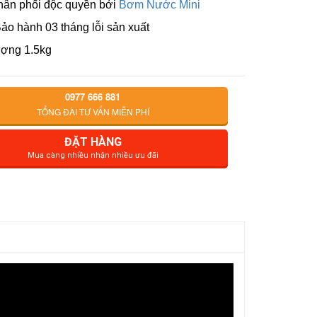
ân phối độc quyền bởi
Bơm Nước Mini
ảo hành 03 tháng lỗi sản xuất
ượng 1.5kg
0977 666 881
TỔNG ĐÀI TƯ VẤN MIỄN PHÍ
ĐẶT HÀNG
Mua càng nhiều nhận nhiều ưu đãi