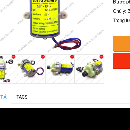
Được ph
Chú ý: B
Trọng l
 TẢ
TAGS