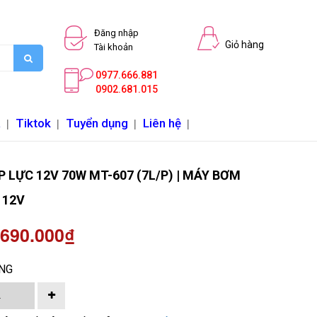
Đăng nhập
Giỏ hàng
Tài khoản
0977.666.881
0902.681.015
a
|
Tiktok
|
Tuyển dụng
|
Liên hệ
|
 LỰC 12V 70W MT-607 (7L/P) | MÁY BƠM
 12V
 690.000₫
NG