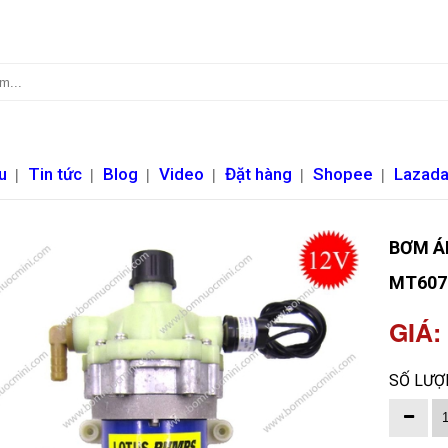
u
|
Tin tức
|
Blog
|
Video
|
Đặt hàng
|
Shopee
|
Lazad
BƠM ÁP
MT607
GIÁ:
SỐ LƯỢ