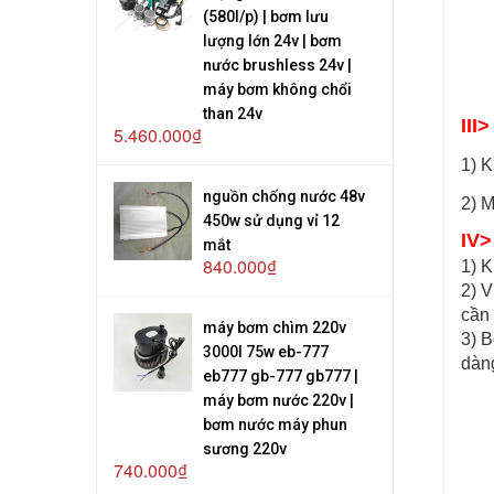
(580l/p) | bơm lưu
lượng lớn 24v | bơm
nước brushless 24v |
máy bơm không chổi
than 24v
III
5.460.000₫
1) K
nguồn chống nước 48v
2) M
450w sử dụng vỉ 12
IV>
mắt
840.000₫
1) K
2) V
cần 
máy bơm chìm 220v
3) B
3000l 75w eb-777
dàn
eb777 gb-777 gb777 |
máy bơm nước 220v |
bơm nước máy phun
sương 220v
740.000₫