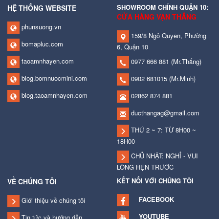
SHOWROOM CHÍNH QUẬN 10:
HỆ THỐNG WEBSITE
CỬA HÀNG VẠN THẮNG
phunsuong.vn
159/8 Ngô Quyền, Phường
bomapluc.com
6, Quận 10
taoamnhayen.com
0977 666 881
(Mr.Thắng)
blog.bomnuocmini.com
0902 681015
(Mr.Minh)
blog.taoamnhayen.com
02862 874 881
ducthangag@gmail.com
THỨ 2 ~ 7: TỪ 8H00 ~
18H00
CHỦ NHẬT: NGHỈ - VUI
LÒNG HẸN TRƯỚC
KẾT NỐI VỚI CHÚNG TÔI
VỀ CHÚNG TÔI
FACEBOOK
Giới thiệu về chúng tôi
YOUTUBE
Tin tức và hướng dẫn