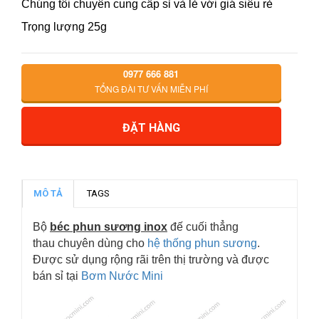
Chúng tôi chuyên cung cấp sỉ và lẻ với giá siêu rẻ
Trọng lượng 25g
0977 666 881
TỔNG ĐÀI TƯ VẤN MIỄN PHÍ
ĐẶT HÀNG
MÔ TẢ
TAGS
Bộ
béc phun sương inox
đế cuối thẳng
thau chuyên dùng cho
hệ thống phun sương
.
Được sử dụng rộng rãi trên thị trường và được
bán sỉ tại
Bơm Nước Mini