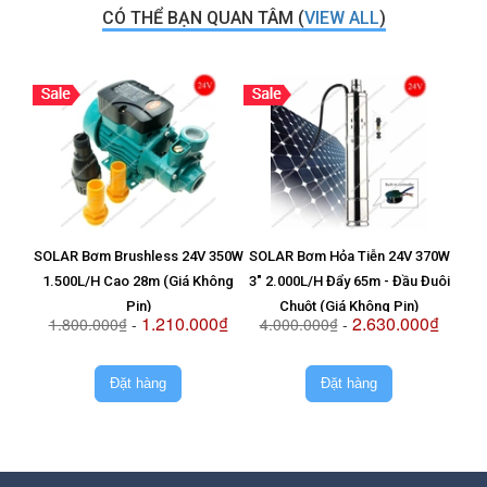
CÓ THỂ BẠN QUAN TÂM (
VIEW ALL
)
SOLAR Bơm Brushless 24V 350W
SOLAR Bơm Hỏa Tiễn 24V 370W
Vỉ T
1.500L/H Cao 28m (Giá Không
3" 2.000L/H Đẩy 65m - Đầu Đuôi
8
Pin)
Chuột (Giá Không Pin)
1.210.000₫
2.630.000₫
1.800.000₫
-
4.000.000₫
-
2.
Đặt hàng
Đặt hàng