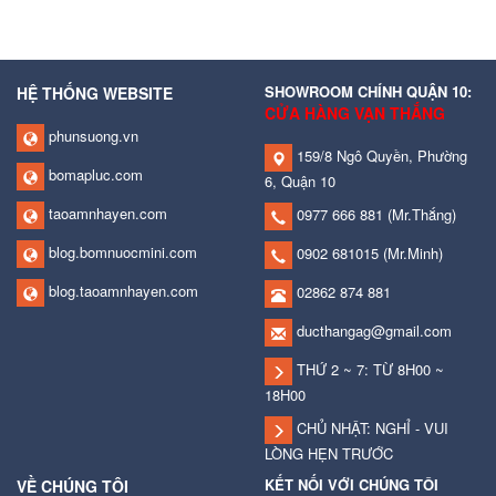
SHOWROOM CHÍNH QUẬN 10:
HỆ THỐNG WEBSITE
CỬA HÀNG VẠN THẮNG
phunsuong.vn
159/8 Ngô Quyền, Phường
bomapluc.com
6, Quận 10
taoamnhayen.com
0977 666 881
(Mr.Thắng)
blog.bomnuocmini.com
0902 681015
(Mr.Minh)
blog.taoamnhayen.com
02862 874 881
ducthangag@gmail.com
THỨ 2 ~ 7: TỪ 8H00 ~
18H00
CHỦ NHẬT: NGHỈ - VUI
LÒNG HẸN TRƯỚC
KẾT NỐI VỚI CHÚNG TÔI
VỀ CHÚNG TÔI