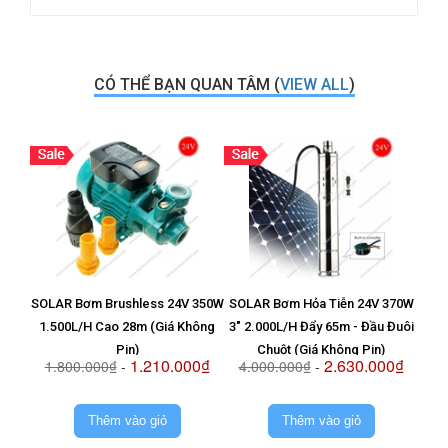
CÓ THỂ BẠN QUAN TÂM (
VIEW ALL
)
SOLAR Bơm Brushless 24V 350W
SOLAR Bơm Hỏa Tiễn 24V 370W
Vỉ T
1.500L/H Cao 28m (Giá Không
3" 2.000L/H Đẩy 65m - Đầu Đuôi
8
Pin)
Chuột (Giá Không Pin)
1.210.000₫
2.630.000₫
1.800.000₫
-
4.000.000₫
-
2.
Thêm vào giỏ
Thêm vào giỏ