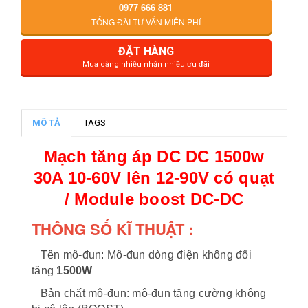
0977 666 881
TỔNG ĐÀI TƯ VẤN MIỄN PHÍ
ĐẶT HÀNG
Mua càng nhiều nhận nhiều ưu đãi
MÔ TẢ
TAGS
Mạch tăng áp DC DC 1500w
30A 10-60V lên 12-90V có quạt
/ Module boost DC-DC
THÔNG SỐ KĨ THUẬT :
Tên mô-đun: Mô-đun dòng điện không đổi
tăng
1500W
Bản chất mô-đun: mô-đun tăng cường không